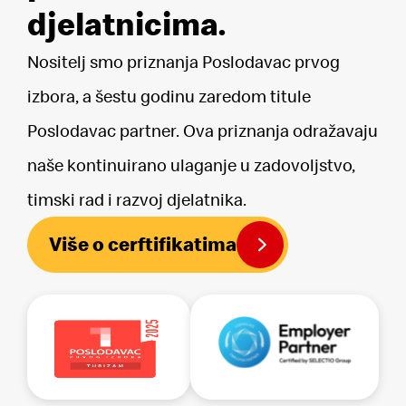
djelatnicima.
ispitanici ostvaruju podnošenjem pisanog zahtjeva
GLOBALNOJ HRANA -i i/ili Službeniku za zaštitu osobnih
podataka na kontakt adresu e-pošte
Nositelj smo priznanja Poslodavac prvog
privatnost@hr.mcd.com. Pravo na podnošenje prigovora
ostvaruje se prigovorom Agenciji za zaštitu osobnih
podataka RH.
izbora, a šestu godinu zaredom titule
Poslodavac partner. Ova priznanja odražavaju
naše kontinuirano ulaganje u zadovoljstvo,
timski rad i razvoj djelatnika.
Više o cerftifikatima