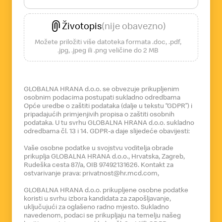
Životopis
(nije obavezno)
Možete priložiti više datoteka formata .doc, .pdf,
.jpg, .jpeg ili .png veličine do 2 MB
GLOBALNA HRANA d.o.o. se obvezuje prikupljenim
osobnim podacima postupati sukladno odredbama
Opće uredbe o zaštiti podataka (dalje u tekstu “GDPR”) i
pripadajućih primjenjivih propisa o zaštiti osobnih
podataka. U tu svrhu GLOBALNA HRANA d.o.o. sukladno
odredbama čl. 13 i 14. GDPR-a daje slijedeće obavijesti:
Vaše osobne podatke u svojstvu voditelja obrade
prikuplja GLOBALNA HRANA d.o.o., Hrvatska, Zagreb,
Rudeška cesta 87/a, OIB 97492131626. Kontakt za
ostvarivanje prava: privatnost@hr.mcd.com,
GLOBALNA HRANA d.o.o. prikupljene osobne podatke
koristi u svrhu izbora kandidata za zapošljavanje,
uključujući za oglašeno radno mjesto. Sukladno
navedenom, podaci se prikupljaju na temelju našeg