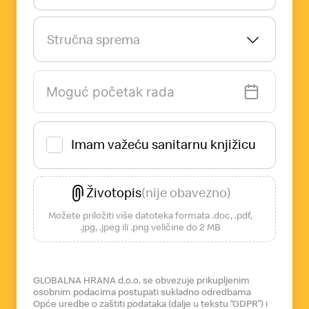
Stručna sprema
Imam važeću sanitarnu knjižicu
Životopis
(nije obavezno)
Možete priložiti više datoteka formata .doc, .pdf,
.jpg, .jpeg ili .png veličine do 2 MB
GLOBALNA HRANA d.o.o. se obvezuje prikupljenim
osobnim podacima postupati sukladno odredbama
Opće uredbe o zaštiti podataka (dalje u tekstu “GDPR”) i