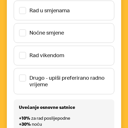
Rad u smjenama
Noćne smjene
Rad vikendom
Drugo - upiši preferirano radno
vrijeme
Uvećanje osnovne satnice
+10%
za rad poslijepodne
+30%
noću