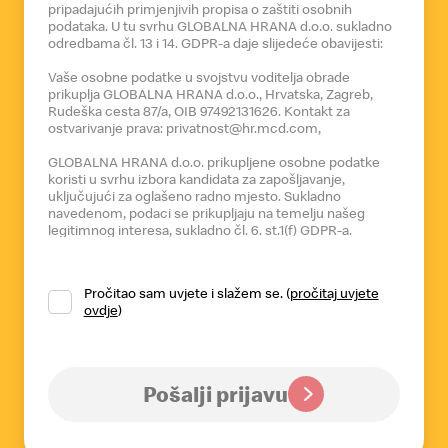
pripadajućih primjenjivih propisa o zaštiti osobnih
podataka. U tu svrhu GLOBALNA HRANA d.o.o. sukladno
odredbama čl. 13 i 14. GDPR-a daje slijedeće obavijesti:
Vaše osobne podatke u svojstvu voditelja obrade
prikuplja GLOBALNA HRANA d.o.o., Hrvatska, Zagreb,
Rudeška cesta 87/a, OIB 97492131626. Kontakt za
ostvarivanje prava: privatnost@hr.mcd.com,
GLOBALNA HRANA d.o.o. prikupljene osobne podatke
koristi u svrhu izbora kandidata za zapošljavanje,
uključujući za oglašeno radno mjesto. Sukladno
navedenom, podaci se prikupljaju na temelju našeg
legitimnog interesa, sukladno čl. 6. st.1(f) GDPR-a.
Podaci koji se prikupljaju su podaci o imenu i prezimenu
ispitanika, e-mail adresi ispitanika, mjestu stanovanja,
Pročitao sam uvjete i slažem se. (
pročitaj uvjete
adresi stanovanja, godini rođenja, broju telefona te CV-u
ovdje
)
kojega ispitanik može dostaviti GLOBALNOJ HRANI
d.o.o. Podaci se djelomično obrađuju automatskom
obradom, no odluku o izboru kandidata ne donosimo
isključivo na temelju automatske obrade.
Pošalji prijavu
Prikupljeni podaci ne dostavljaju se drugim primateljima i
ne izvoze izvan Europske Unije.