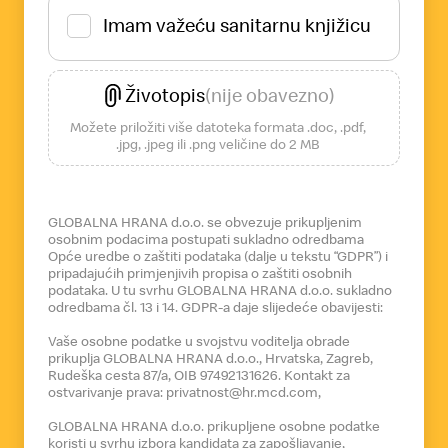
Imam važeću sanitarnu knjižicu
Životopis
(nije obavezno)
Možete priložiti više datoteka formata .doc, .pdf,
.jpg, .jpeg ili .png veličine do 2 MB
GLOBALNA HRANA d.o.o. se obvezuje prikupljenim
osobnim podacima postupati sukladno odredbama
Opće uredbe o zaštiti podataka (dalje u tekstu “GDPR”) i
pripadajućih primjenjivih propisa o zaštiti osobnih
podataka. U tu svrhu GLOBALNA HRANA d.o.o. sukladno
odredbama čl. 13 i 14. GDPR-a daje slijedeće obavijesti:
Vaše osobne podatke u svojstvu voditelja obrade
prikuplja GLOBALNA HRANA d.o.o., Hrvatska, Zagreb,
Rudeška cesta 87/a, OIB 97492131626. Kontakt za
ostvarivanje prava: privatnost@hr.mcd.com,
GLOBALNA HRANA d.o.o. prikupljene osobne podatke
koristi u svrhu izbora kandidata za zapošljavanje,