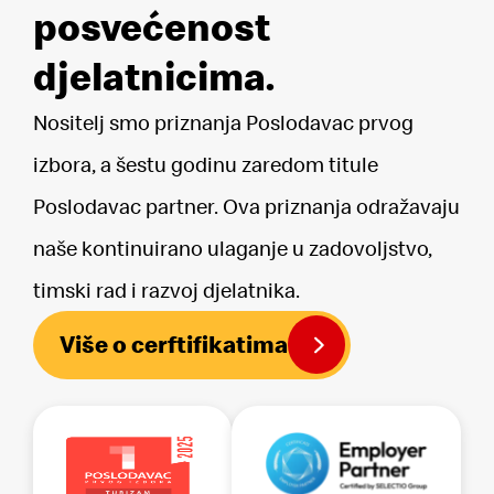
pristup, ispravak, brisanje i ograničavanje obrade osobnih
posvećenost
podataka, kao i prava na ulaganje prigovora na obradu i
prava na prenosivost podataka. Navedena prava
djelatnicima.
ispitanici ostvaruju podnošenjem pisanog zahtjeva
GLOBALNOJ HRANA -i i/ili Službeniku za zaštitu osobnih
podataka na kontakt adresu e-pošte
Nositelj smo priznanja Poslodavac prvog
privatnost@hr.mcd.com. Pravo na podnošenje prigovora
ostvaruje se prigovorom Agenciji za zaštitu osobnih
podataka RH.
izbora, a šestu godinu zaredom titule
Poslodavac partner. Ova priznanja odražavaju
naše kontinuirano ulaganje u zadovoljstvo,
timski rad i razvoj djelatnika.
Više o cerftifikatima