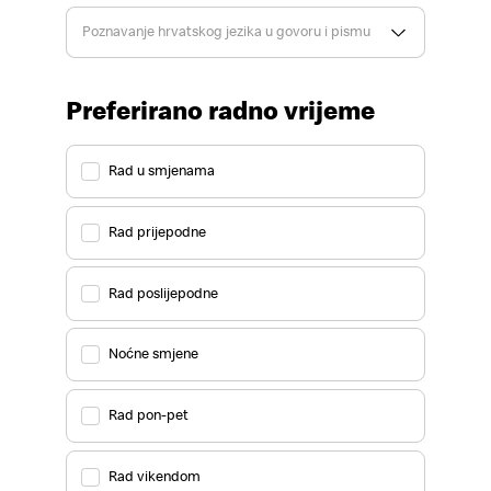
Poznavanje hrvatskog jezika u govoru i pismu
Preferirano radno vrijeme
Rad u smjenama
Rad prijepodne
Rad poslijepodne
Noćne smjene
Rad pon-pet
Rad vikendom