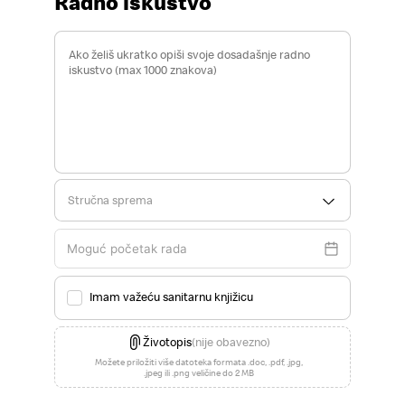
Radno iskustvo
Stručna sprema
Imam važeću sanitarnu knjižicu
Životopis
(nije obavezno)
Možete priložiti više datoteka formata .doc, .pdf, .jpg,
.jpeg ili .png veličine do 2 MB