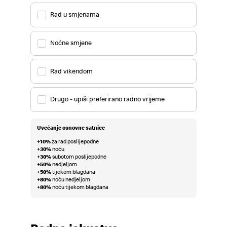
Rad u smjenama
Noćne smjene
Rad vikendom
Drugo - upiši preferirano radno vrijeme
Uvećanje osnovne satnice
+10%
za rad poslijepodne
+30%
noću
+30%
subotom poslijepodne
+50%
nedjeljom
+50%
tijekom blagdana
+80%
noću nedjeljom
+80%
noću tijekom blagdana