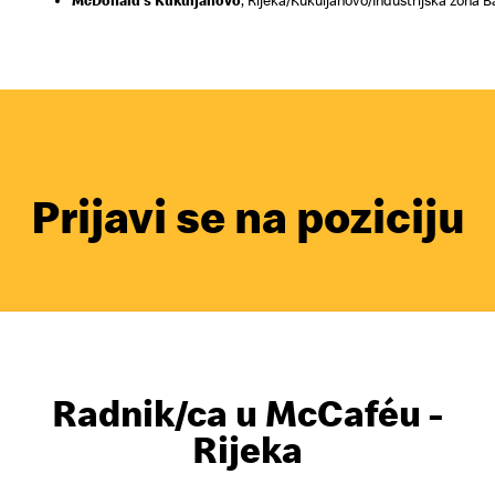
McDonald's Kukuljanovo
,
Rijeka/Kukuljanovo/Industrijska zona B
Prijavi se na poziciju
Radnik/ca u McCaféu -
Rijeka