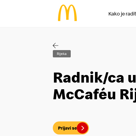
Kako je radi
Rijeka
Radnik/ca 
McCaféu Ri
Prijavi se