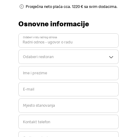
Prosječna neto plaća cca. 1220 € sa svim dodacima.
Osnovne informacije
Odaberi vrstu radnog odnosa
Odaberi restoran
Ime i prezime
E-mail
Mjesto stanovanja
Kontakt telefon