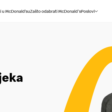
ti u McDonald’su
Zašto odabrati McDonald's
Poslovi
u
jeka