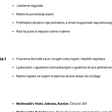
Jubilarne nagrade
Redovno povećanje plaće
Prethodno iskustvo nije potrebno, a imaš mogućnost napredovanj
Rad na puno ili nepuno radno vrijeme
a i
Priprema McCafé kave i drugih vrsta toplih i hladnih napitaka
Ljubaznom i ugodnom komunikacijom s gostima stvara jedinstven
Radno mjesto na kojem kreativna strana dolazi do izražaja
McDonald's Vrata Jadrana, Kastav
,
Ćikovići 301