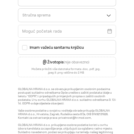
Stručna sprema
Imam važeću sanitarnu knjižicu
Životopis
(nije obavezno)
Možete priložiti više datoteka formata .doc, .pdf, .jpg,
.jpeg ili .png veličine do 2 MB
GLOBALNA HRANA d.o.o. se obvezuje prikupljenim osobnim podacima
postupati sukladno odredbama Opće uredbe o zaštiti podataka (dalje u
tekstu “GDPR”) i pripadajućih primjenjivih propisa o zaštiti osobnih
podataka. U tu svrhu GLOBALNA HRANA d.o.o. sukladno odredbama čl. 13 i
14. GDPR-a daje slijedeće obavijesti:
Vaše osobne podatke u svojstvu voditelja obrade prikuplja GLOBALNA
HRANA d.o.o., Hrvatska, Zagreb, Rudeška cesta 87/a, OIB 97492131626.
Kontakt za ostvarivanje prava: privatnost@hr.mcd.com,
GLOBALNA HRANA d.o.o. prikupljene osobne podatke koristi u svrhu
izbora kandidata za zapošljavanje, uključujući za oglašeno radno mjesto.
Sukladno navedenom, podaci se prikupljaju na temelju našeg legitimnog