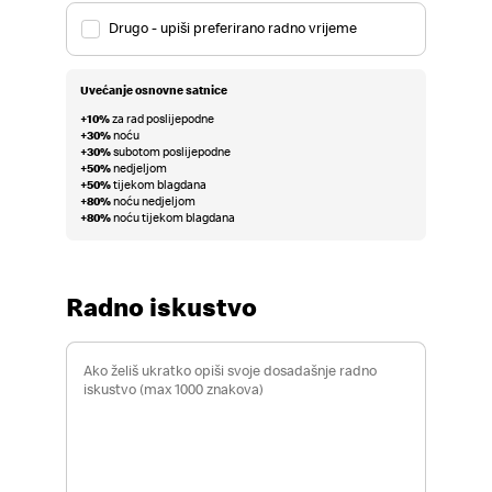
Drugo - upiši preferirano radno vrijeme
Uvećanje osnovne satnice
+10%
za rad poslijepodne
+30%
noću
+30%
subotom poslijepodne
+50%
nedjeljom
+50%
tijekom blagdana
+80%
noću nedjeljom
+80%
noću tijekom blagdana
Radno iskustvo