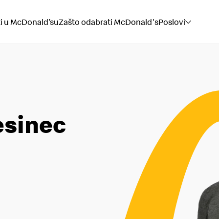
ti u McDonald’su
Zašto odabrati McDonald's
Poslovi
esinec