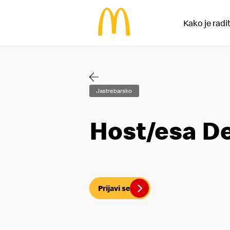
Kako je radi
Jastrebarsko
Host/esa D
Prijavi se