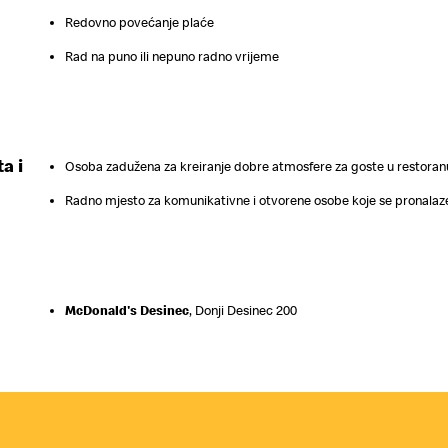
Redovno povećanje plaće
Rad na puno ili nepuno radno vrijeme
a i
Osoba zadužena za kreiranje dobre atmosfere za goste u restoran
Radno mjesto za komunikativne i otvorene osobe koje se pronalaz
McDonald's Desinec
,
Donji Desinec 200